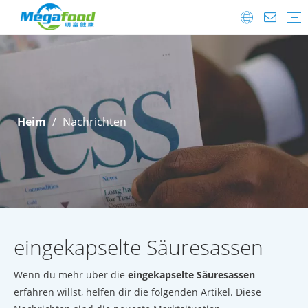
Lebensmittelzusatzstoffe
Probiotika
FAQ
Herunterladen
Versanddetails
After-Sale.
Heim
/
Nachrichten
eingekapselte Säuresassen
Wenn du mehr über die
eingekapselte Säuresassen
erfahren willst, helfen dir die folgenden Artikel. Diese