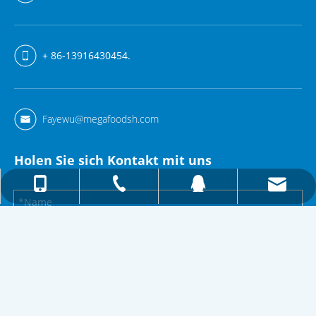
+ 86-13916430454.
Fayewu@megafoodsh.com
Holen Sie sich Kontakt mit uns
Fayewu@megafoodsh.com
+ 86-13916430454.
+ 86-21-64883957.
157615333