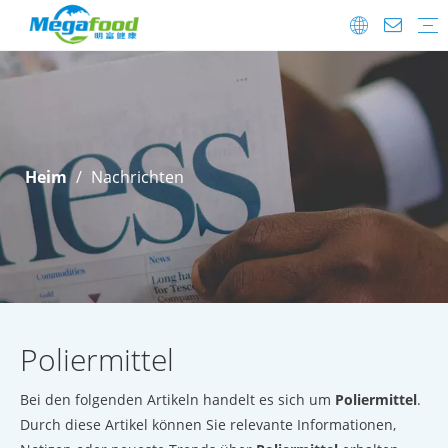
Lebensmittelzusatzstoffe
Probiotika
FAQ
Herunterladen
Versanddetails
After-Sale.
Heim
/
Nachrichten
Poliermittel
Bei den folgenden Artikeln handelt es sich um
Poliermittel
.
Durch diese Artikel können Sie relevante Informationen,