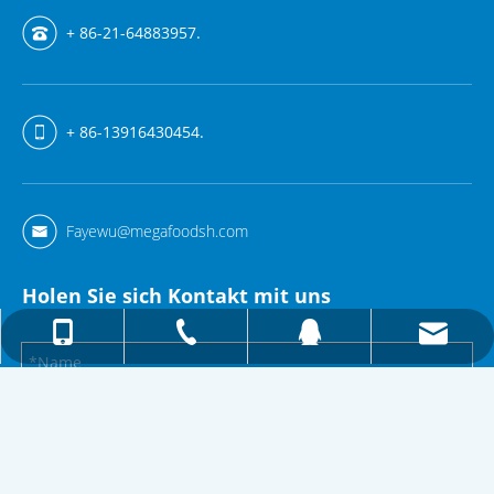
+ 86-21-64883957.
+ 86-13916430454.
Fayewu@megafoodsh.com
Holen Sie sich Kontakt mit uns
Fayewu@megafoodsh.com
+ 86-13916430454.
+ 86-21-64883957.
157615333