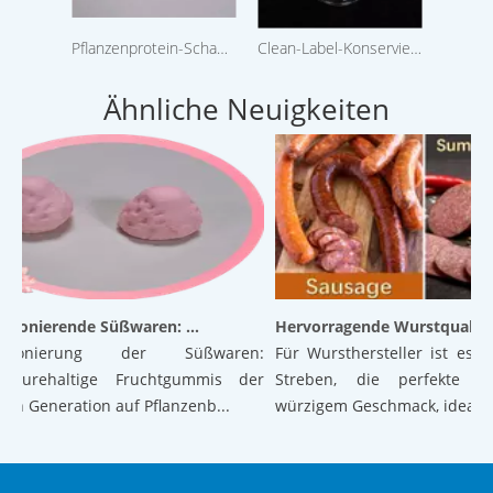
Pflanzenprotein-Schaummittel für Süßigkeiten
Clean-Label-Konservierungsmittel, zusammengesetztes Gewürz 2,50 MF
Ähnliche Neuigkeiten
Revolutionierende Süßwaren: Luftige Gummibärchen der nächsten Generation auf pflanzlicher Basis mit hervorragender Textur und Stabilität
utionierung der Süßwaren:
Für Wursthersteller ist es ei
säurehaltige Fruchtgummis der
Streben, die perfekte Ba
n Generation auf Pflanzenb...
würzigem Geschmack, ideal...