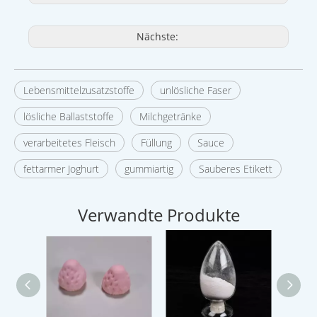
Nächste:
Lebensmittelzusatzstoffe
unlösliche Faser
lösliche Ballaststoffe
Milchgetränke
verarbeitetes Fleisch
Füllung
Sauce
fettarmer Joghurt
gummiartig
Sauberes Etikett
Verwandte Produkte