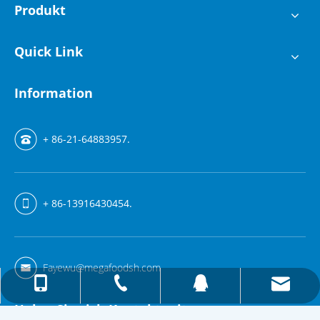
Produkt
Quick Link
Information
+ 86-21-64883957.
+ 86-13916430454.
Fayewu@megafoodsh.com
Fayewu@megafoodsh.com
+ 86-13916430454.
+ 86-21-64883957.
157615333
Holen Sie sich Kontakt mit uns