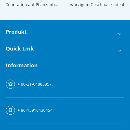
 Generation auf Pflanzenb...
würzigem Geschmack, ideal...
Produkt
Quick Link
Information
+ 86-21-64883957.
+ 86-13916430454.