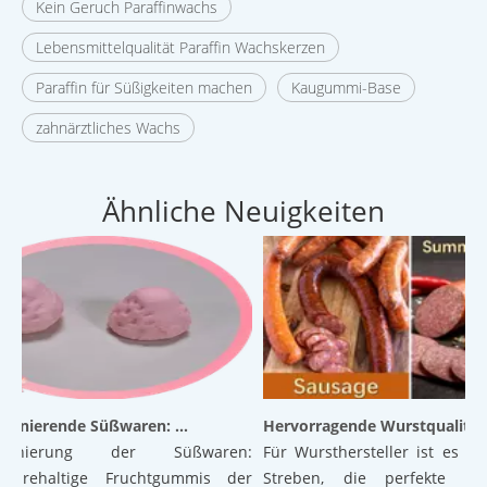
Kein Geruch Paraffinwachs
Lebensmittelqualität Paraffin Wachskerzen
Paraffin für Süßigkeiten machen
Kaugummi-Base
zahnärztliches Wachs
Ähnliche Neuigkeiten
Revolutionierende Süßwaren: Luftige Gummibärchen der nächsten Generation auf pflanzlicher Basis mit hervorragender Textur und Stabilität
Hervorragende Wurstqualität: Die Kraft der ver
tionierung der Süßwaren:
Für Wursthersteller ist es ein 
äurehaltige Fruchtgummis der
Streben, die perfekte Bal