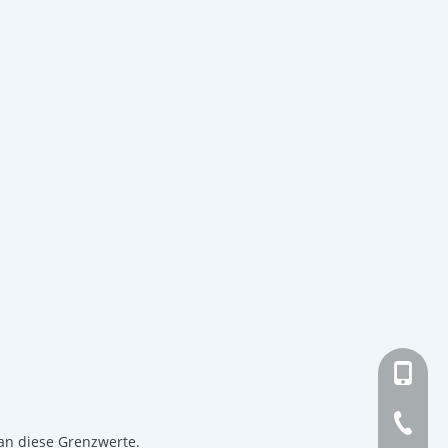
+ 86-13
+ 86-21
 an diese Grenzwerte.