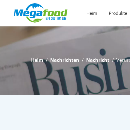
Heim
Produkte
Lebensmittelzusatzstoffe
Heim
/
Nachrichten
/
Nachricht
/
Verur