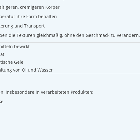
haltigeren, cremigeren Körper
mperatur ihre Form behalten
agerung und Transport
eiben die Texturen gleichmäßig, ohne den Geschmack zu verändern.
itteln bewirkt
tät
stische Gele
altung von Öl und Wasser
ten, insbesondere in verarbeiteten Produkten:
ke