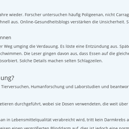
Jahre wieder. Forscher untersuchen häufig Poligeenan, nicht Carra
schnell aus. Online-Gesundheitsblogs verstärken die Unsicherheit. S
annen
eser Weg umging die Verdauung. Es löste eine Entzündung aus. Spä
hwimmen. Die Leser gingen davon aus, dass Essen auf die gleiche
bsorbiert. Solche Details machen selten Schlagzeilen.
hung?
 Tierversuchen, Humanforschung und Laborstudien und beantworte
getieren durchgeführt, wobei sie Dosen verwendeten, die weit übe
 in Lebensmittelqualität verabreicht wird, tritt kein Darmkrebs a
eisen einen vergrößerten Blinddarm auf, dies ist jedoch eine nor