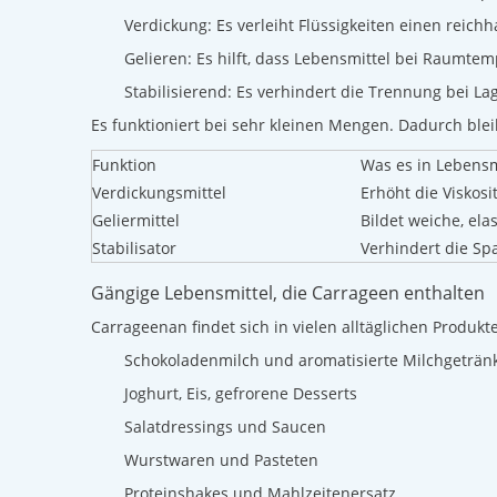
Verdickung: Es verleiht Flüssigkeiten einen reich
Gelieren: Es hilft, dass Lebensmittel bei Raumte
Stabilisierend: Es verhindert die Trennung bei L
Es funktioniert bei sehr kleinen Mengen. Dadurch bl
Funktion
Was es in Lebensm
Verdickungsmittel
Erhöht die Viskosi
Geliermittel
Bildet weiche, ela
Stabilisator
Verhindert die Sp
Gängige Lebensmittel, die Carrageen enthalten
Carrageenan findet sich in vielen alltäglichen Produk
Schokoladenmilch und aromatisierte Milchgeträn
Joghurt, Eis, gefrorene Desserts
Salatdressings und Saucen
Wurstwaren und Pasteten
Proteinshakes und Mahlzeitenersatz