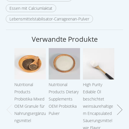
Essen mit Calciumlaktat
Lebensmittelstabilisator-Carrageenan-Pulver
Verwandte Produkte
Nutritional
Nutritional
High Purity
Calciu
Products
Products Dietary
Ediable Öl
Probiotika Mixed
Supplements
beschichtet
OEM Granule für
OEM Probiotika
weinsäurehaltige
Nahrungsergänzu
Pulver
m Encapsulated
ngsmittel
Säuerungsmittel
wie Flavor