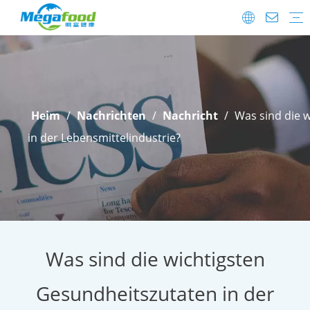
Lebensmittelzusatzstoffe
Probiotika
FAQ
Herunterladen
Versanddetails
After-Sale.
Heim
/
Nachrichten
/
Nachricht
/
Was sind die 
in der Lebensmittelindustrie?
Was sind die wichtigsten
Gesundheitszutaten in der