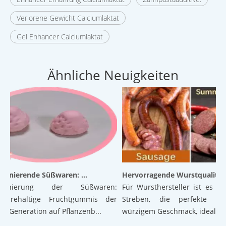
Verlorene Gewicht Calciumlaktat
Gel Enhancer Calciumlaktat
Ähnliche Neuigkeiten
Revolutionierende Süßwaren: Luftige Gummibärchen der nächsten Generation auf pflanzlicher Basis mit hervorragender Textur und Stabilität
Hervorragende Wurstqualität: Die K
tionierung der Süßwaren:
Für Wursthersteller ist es ein 
äurehaltige Fruchtgummis der
Streben, die perfekte Bal
 Generation auf Pflanzenb...
würzigem Geschmack, ideal...