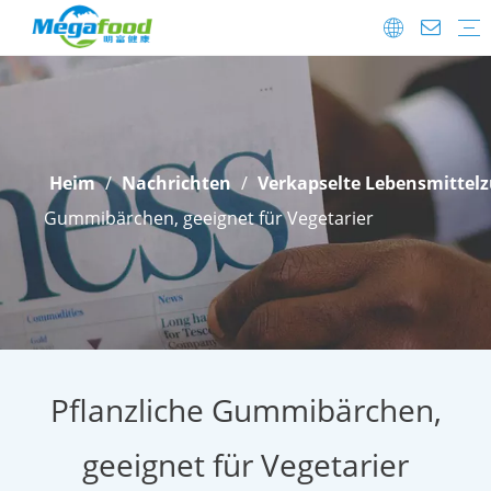
Lebensmittelzusatzstoffe
Probiotika
FAQ
Herunterladen
Versanddetails
After-Sale.
Heim
/
Nachrichten
/
Verkapselte Lebensmittelz
Gummibärchen, geeignet für Vegetarier
Pflanzliche Gummibärchen,
geeignet für Vegetarier