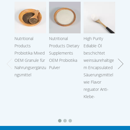
Nutritional
Nutritional
High Purity
Calciu
Products
Products Dietary
Ediable Öl
Probiotika Mixed
Supplements
beschichtet
OEM Granule für
OEM Probiotika
weinsäurehaltige
Nahrungsergänzu
Pulver
m Encapsulated
ngsmittel
Säuerungsmittel
wie Flavor
reguator Anti-
Klebe-