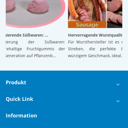
Revolutionierende Süßwaren: Luftige Gummibärchen der nächsten Generation auf pflanzlicher Basis mit hervorragender Textur und Stabilität
Hervorragende Wurstqualität: Die Kraft der verkapselten Zitrone
tionierung der Süßwaren:
Für Wursthersteller ist es ein 
urehaltige Fruchtgummis der
Streben, die perfekte Bala
Generation auf Pflanzenb...
würzigem Geschmack, ideal...
Produkt
Quick Link
Information