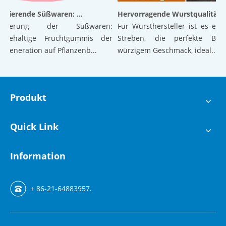
Revolutionierende Süßwaren: Luftige Gummibärchen der nächsten Generation auf pflanzlicher Basis mit hervorragender Textur und Stabilität
Hervorragende Wurstqualität: Die Kraft der verkapselten Zitronensäure
ionierung der Süßwaren:
Für Wursthersteller ist es ein s
urehaltige Fruchtgummis der
Streben, die perfekte Bala
eneration auf Pflanzenb...
würzigem Geschmack, ideal...
Produkt
Quick Link
Information
+ 86-21-64883957.