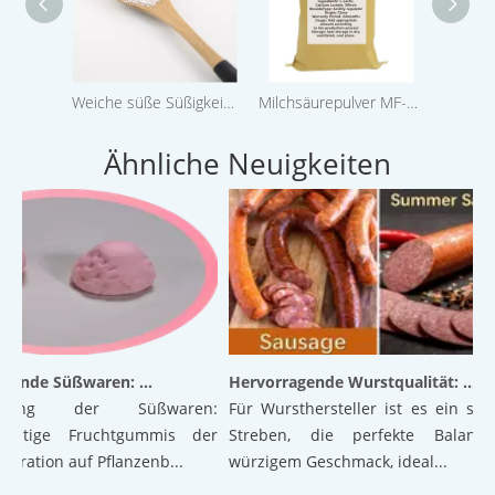
Weiche süße Süßigkeit Coated L-Malic Acid Encapsulated DL-Malic Säuerungsmittel Pulver als Säureregulator
Milchsäurepulver MF-LP60 PH-Regulierung, Konservierungsmittel
Natrium
Ähnliche Neuigkeiten
Revolutionierende Süßwaren: Luftige Gummibärchen der nächsten Generation auf pflanzlicher Basis mit hervorragender Textur und Stabilität
Hervorragende Wurstqualität: Die Kraft der verkapselten Zitronensäure
erung der Süßwaren:
Für Wursthersteller ist es ein ständi
ltige Fruchtgummis der
Streben, die perfekte Balance a
tion auf Pflanzenb...
würzigem Geschmack, ideal...