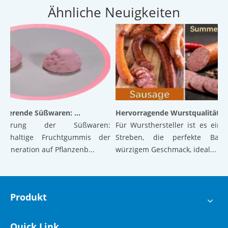
Ähnliche Neuigkeiten
Revolutionierende Süßwaren: Luftige Gummibärchen der nächsten Generation auf pflanzlicher Basis mit hervorragender Textur und Stabilität
Hervorragende Wurstqualität: Die Kraft der verkapselten Zitronensäure
onierung der Süßwaren:
Für Wursthersteller ist es ein stä
ehaltige Fruchtgummis der
Streben, die perfekte Balanc
neration auf Pflanzenb...
würzigem Geschmack, ideal...
Produkt
Quick Link