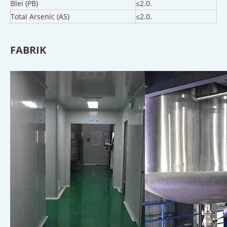
Blei (PB)
≤2.0.
Total Arsenic (AS)
≤2.0.
FABRIK