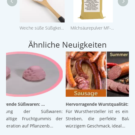
Weiche süße Süßigkeit Coated L-Malic Acid Encapsulated DL-Malic Säuerungsmittel Pulver als Säureregulator
Milchsäurepulver MF-LP60 PH-Regulierung, Konservierungsmittel
Natrium
Ähnliche Neuigkeiten
Revolutionierende Süßwaren: Luftige Gummibärchen der nächsten Generation auf pflanzlicher Basis mit hervorragender Textur und Stabilität
Hervorragende Wurstqualität: Die Kraft der verkapselten Zitronensäure
ierung der Süßwaren:
Für Wursthersteller ist es ein ständ
haltige Fruchtgummis der
Streben, die perfekte Balance
ration auf Pflanzenb...
würzigem Geschmack, ideal...