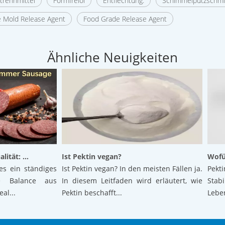
trennmittel
Formfreiöl
Entflechtung.
Schimmelputzschmi
 Mold Release Agent
Food Grade Release Agent
Ähnliche Neuigkeiten
Hervorragende Wurstqualität: Die Kraft der verkapselten Zitronensäure
Ist Pektin vegan?
Wofür wi
in ständiges
Ist Pektin vegan? In den meisten Fällen ja.
Pektin ist
alance aus
In diesem Leitfaden wird erläutert, wie
Stabili
.
Pektin beschafft...
Lebensmit