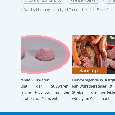
Entformungsöl für Brot
Release-Agenten
Form
Wachs-Nahrungsmittelgrad-Trennmittel
Food Grade
Revolutionierende Süßwaren: Luftige Gummibärchen der nächsten Generation auf pflanzlicher Basis mit hervorragender Textur und Stabilität
lutionierung der Süßwaren:
Für Wursthersteller ist es e
ensäurehaltige Fruchtgummis der
Streben, die perfekte B
ten Generation auf Pflanzenb...
würzigem Geschmack, ideal..