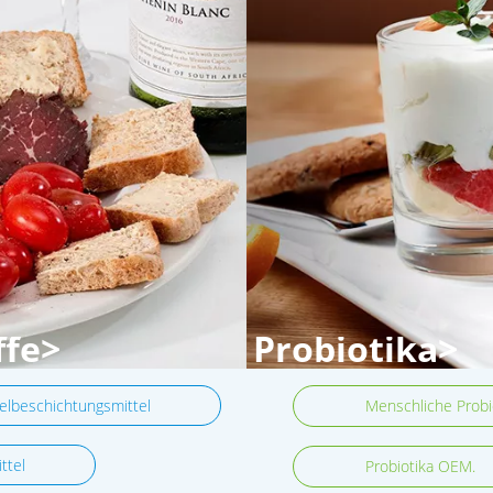
ffe>
Probiotika>
elbeschichtungsmittel
Menschliche Probi
ttel
Probiotika OEM.