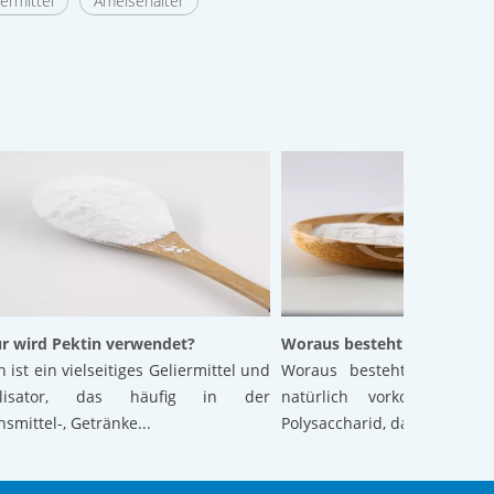
ermittel
Ameisenalter
rd Pektin verwendet?
Woraus besteht Pektin?
 ein vielseitiges Geliermittel und
Woraus besteht Pektin? Pektin
sator, das häufig in der
natürlich vorkommendes pfla
tel-, Getränke...
Polysaccharid, das hauptsä...