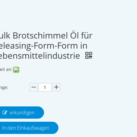
ulk Brotschimmel Öl für
eleasing-Form-Form in
ebensmittelindustrie
eil an:
nge:
erkundigen
In den Einkaufswagen