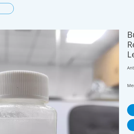
B
R
L
Ant
Me