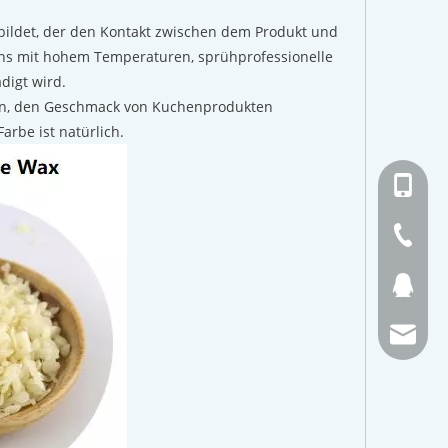
ebildet, der den Kontakt zwischen dem Produkt und
ckens mit hohem Temperaturen, sprühprofessionelle
ädigt wird.
en, den Geschmack von Kuchenprodukten
arbe ist natürlich.
+ 86-13
+ 86-21
157615
Fayewu@