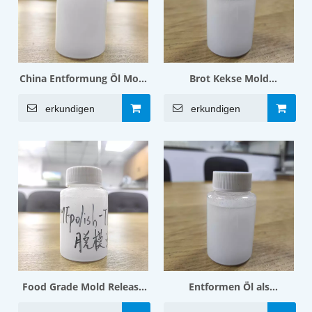
China Entformung Öl Mold
Brot Kekse Mold
Release Schmiermittel für
Entformung Öl mit
erkundigen
erkundigen
Süßwaren
Lebensmittelqualität
Food Grade Mold Release
Entformen Öl als
Öl in Bäckerei Foods Mold
Formtrennmittel in