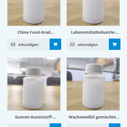
China Food-Grad
Lebensmittelindustrie-
Entformungsöl für
Form mit Trennmittelöl
erkundigen
erkundigen
Entformungs-Süßwaren
mit Schutzschicht
Gummi-Kunststoff-
Wachsweißöl gemischter
Materilas-Mold-
Nahrungsmittelgrad-