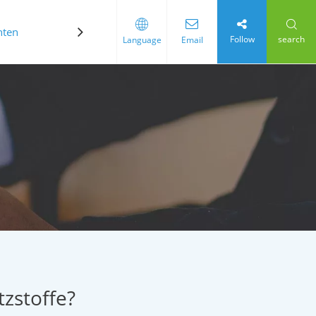
hten
Kontaktiere uns
Follow
search
Language
Email
zstoffe?