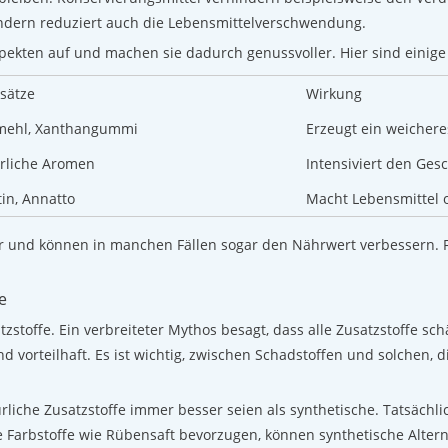
ondern reduziert auch die Lebensmittelverschwendung.
pekten auf und machen sie dadurch genussvoller. Hier sind einige 
usätze
Wirkung
mehl, Xanthangummi
Erzeugt ein weicher
rliche Aromen
Intensiviert den Ge
in, Annatto
Macht Lebensmittel 
nd können in manchen Fällen sogar den Nährwert verbessern. Für
e
zstoffe. Ein verbreiteter Mythos besagt, dass alle Zusatzstoffe sc
d vorteilhaft. Es ist wichtig, zwischen Schadstoffen und solchen, d
ürliche Zusatzstoffe immer besser seien als synthetische. Tatsächl
rbstoffe wie Rübensaft bevorzugen, können synthetische Alternat