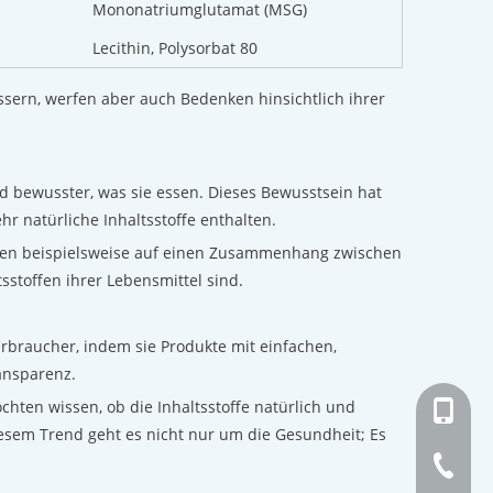
Mononatriumglutamat (MSG)
Lecithin, Polysorbat 80
essern, werfen aber auch Bedenken hinsichtlich ihrer
d bewusster, was sie essen. Dieses Bewusstsein hat
r natürliche Inhaltsstoffe enthalten.
ten beispielsweise auf einen Zusammenhang zwischen
sstoffen ihrer Lebensmittel sind.
rbraucher, indem sie Produkte mit einfachen,
ansparenz.
chten wissen, ob die Inhaltsstoffe natürlich und
+ 86-13
esem Trend geht es nicht nur um die Gesundheit; Es
+ 86-21