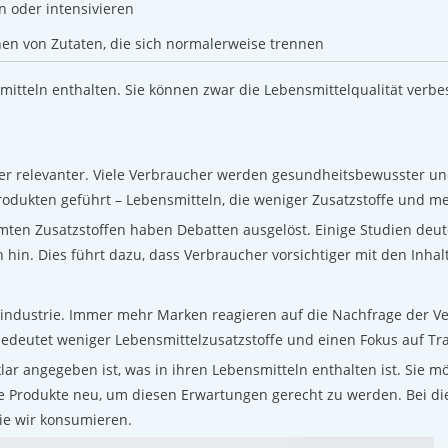
 oder intensivieren
en von Zutaten, die sich normalerweise trennen
smitteln enthalten. Sie können zwar die Lebensmittelqualität verb
er relevanter. Viele Verbraucher werden gesundheitsbewusster un
dukten geführt – Lebensmitteln, die weniger Zusatzstoffe und meh
n Zusatzstoffen haben Debatten ausgelöst. Einige Studien deu
 hin. Dies führt dazu, dass Verbraucher vorsichtiger mit den Inhalt
industrie. Immer mehr Marken reagieren auf die Nachfrage der Ve
bedeutet weniger Lebensmittelzusatzstoffe und einen Fokus auf Tr
ar angegeben ist, was in ihren Lebensmitteln enthalten ist. Sie mö
re Produkte neu, um diesen Erwartungen gerecht zu werden. Bei di
die wir konsumieren.