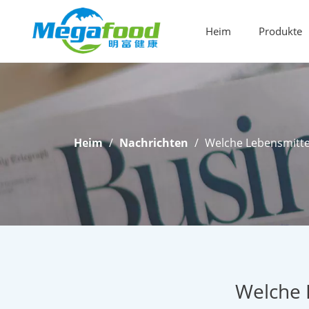
Heim
Produkte
Lebensmittelzusatzstoffe
Heim
/
Nachrichten
/
Welche Lebensmittel
Welche 