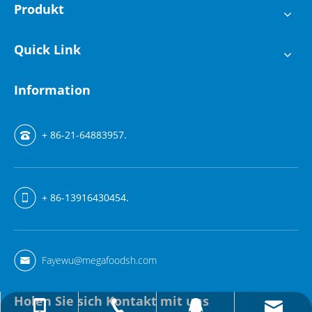
Produkt
Quick Link
Information
+ 86-21-64883957.
+ 86-13916430454.
Fayewu@megafoodsh.com
Holen Sie sich Kontakt mit uns
Fayewu@megafoodsh.com
+ 86-13916430454.
+ 86-21-64883957.
157615333