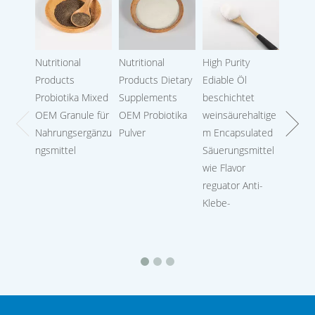
Nutritional
Nutritional
High Purity
Calciu
Products
Products Dietary
Ediable Öl
Probiotika Mixed
Supplements
beschichtet
OEM Granule für
OEM Probiotika
weinsäurehaltige
Nahrungsergänzu
Pulver
m Encapsulated
ngsmittel
Säuerungsmittel
wie Flavor
reguator Anti-
Klebe-