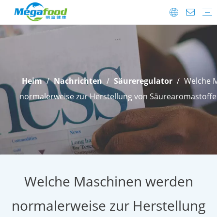
Lebensmittelzusatzstoffe
Probiotika
FAQ
Herunterladen
Versanddetails
After-Sale.
Heim
/
Nachrichten
/
Säureregulator
/
Welche 
normalerweise zur Herstellung von Säurearomastoffe
Welche Maschinen werden
normalerweise zur Herstellung