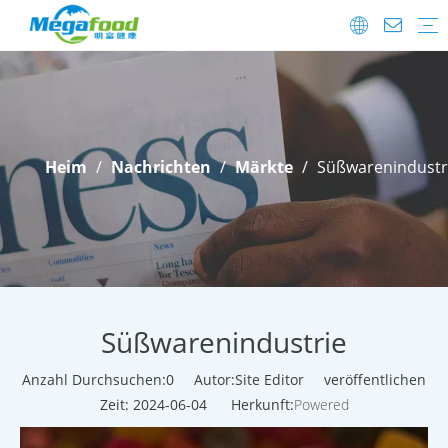
Lebensmittelzusatzstoffe
Probiotika
FAQ
Herunterladen
Versanddetails
After-Sale.
Heim
/
Nachrichten
/
Märkte
/
Süßwarenindustr
Süßwarenindustrie
Anzahl Durchsuchen:
0
Autor:Site Editor veröffentlichen
Zeit: 2024-06-04 Herkunft:
Powered