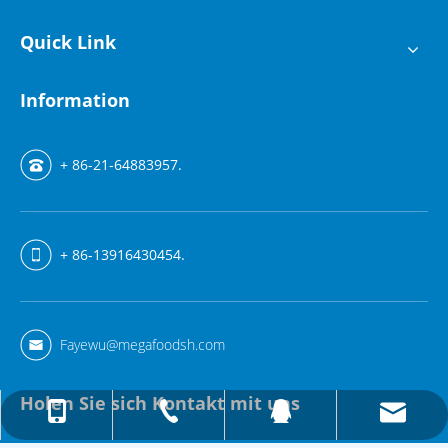
Quick Link
Information
+ 86-21-64883957.
+ 86-13916430454.
Fayewu@megafoodsh.com
Holen Sie sich Kontakt mit uns
Fayewu@megafoodsh.com
+ 86-13916430454.
+ 86-21-64883957.
157615333