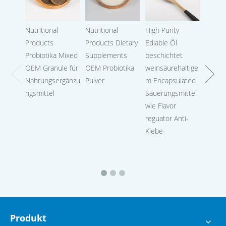
Nutritional
Nutritional
High Purity
Calciu
Products
Products Dietary
Ediable Öl
Probiotika Mixed
Supplements
beschichtet
OEM Granule für
OEM Probiotika
weinsäurehaltige
Nahrungsergänzu
Pulver
m Encapsulated
ngsmittel
Säuerungsmittel
wie Flavor
reguator Anti-
Klebe-
Produkt